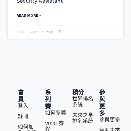
Security Assistant
READ MORE »
20 4 月, 2022
2:38 上午
會
系
積分
參
世界排名
員
列
與
系統
登入
賽
更
如何參與
多
未來之星
註冊
參與更多
排名系統
2025 賽
如何加
程
贊助未來