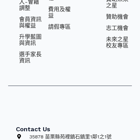
入-會籍
之星
調整
費⽤及權
益
贊助機會
會員資訊
與權益
請假專區
志⼯機會
升學藍圖
未來之星
與資訊
校友專區
選⼿家長
資訊
Contact Us
35878 苗栗縣苑裡鎮石鎮里1鄰1之1號