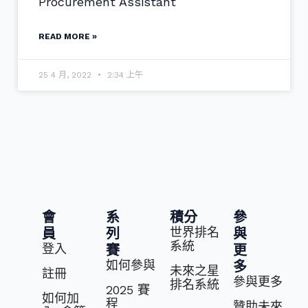
Procurement Assistant
READ MORE »
25 4 月, 2022
2:34 上午
會
系
積分
參
世界排名
員
列
與
系統
登入
賽
更
如何參與
多
未來之星
註冊
參與更多
排名系統
2025 賽
如何加
程
贊助未來