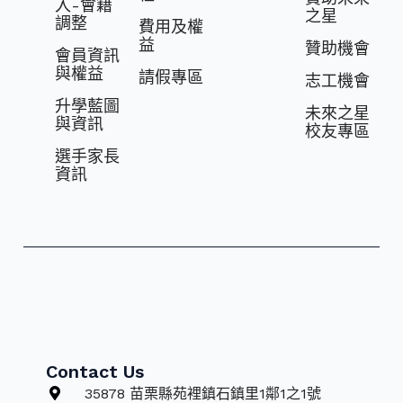
入-會籍
之星
調整
費⽤及權
益
贊助機會
會員資訊
與權益
請假專區
志⼯機會
升學藍圖
未來之星
與資訊
校友專區
選⼿家長
資訊
Contact Us
35878 苗栗縣苑裡鎮石鎮里1鄰1之1號