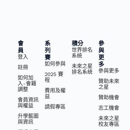
會
系
積分
參
世界排名
員
列
與
系統
登入
賽
更
如何參與
多
未來之星
註冊
參與更多
排名系統
2025 賽
如何加
程
贊助未來
入-會籍
之星
調整
費⽤及權
益
贊助機會
會員資訊
與權益
請假專區
志⼯機會
升學藍圖
未來之星
與資訊
校友專區