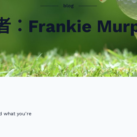
blog
者：
Frankie Mur
nd what you're