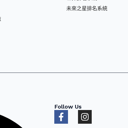
未來之星排名系統
益
Follow Us
F
I
a
n