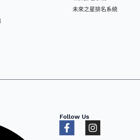
未來之星排名系統
益
Follow Us
F
I
a
n