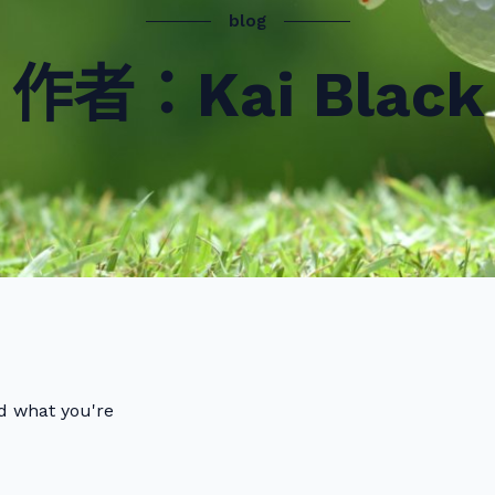
blog
作者：
Kai Black
nd what you're