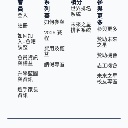
會
系
積分
參
世界排名
員
列
與
系統
登入
賽
更
如何參與
多
未來之星
註冊
參與更多
排名系統
2025 賽
如何加
程
贊助未來
入-會籍
之星
調整
費⽤及權
益
贊助機會
會員資訊
與權益
請假專區
志⼯機會
升學藍圖
未來之星
與資訊
校友專區
選⼿家長
資訊