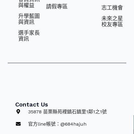
與權益
請假專區
志⼯機會
升學藍圖
未來之星
與資訊
校友專區
選⼿家長
資訊
Contact Us
35878 苗栗縣苑裡鎮石鎮里1鄰1之1號
官方line帳號：@684hajuh