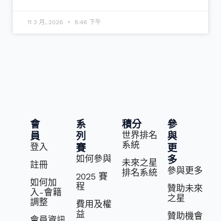
11 3 月, 2026
8:46 下午
會
系
積分
參
世界排名
員
列
與
系統
登入
賽
更
如何參與
多
未來之星
註冊
參與更多
排名系統
2025 賽
如何加
程
贊助未來
入-會籍
之星
調整
費⽤及權
益
贊助機會
會員資訊