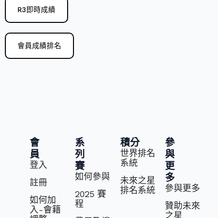
R3即時成績
會員成績排名
會
系
積分
參
世界排名
員
列
與
系統
登入
賽
更
如何參與
多
未來之星
註冊
參與更多
排名系統
2025 賽
如何加
程
贊助未來
入-會籍
之星