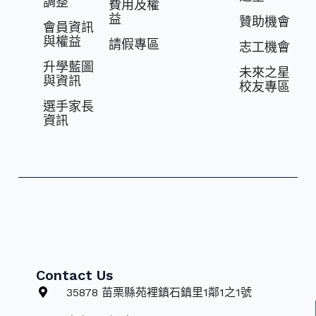
調整
費⽤及權
益
贊助機會
會員資訊
與權益
請假專區
志⼯機會
升學藍圖
未來之星
與資訊
校友專區
選⼿家長
資訊
Contact Us
35878 苗栗縣苑裡鎮石鎮里1鄰1之1號