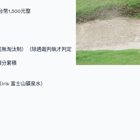
幣1,500元整
前無淘汰制）（除遇裁判執才判定
積分累積
ris 富士山礦泉水）