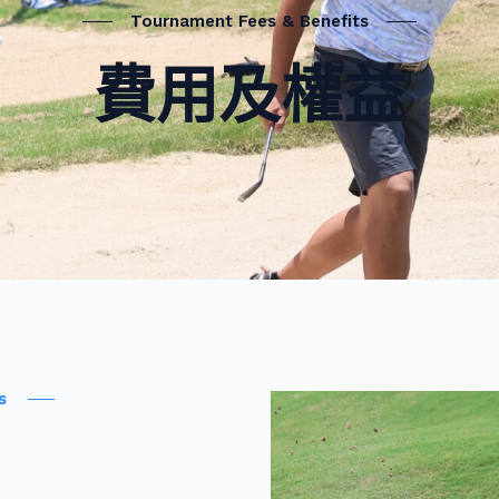
Tournament Fees & Benefits
費⽤及權益
s