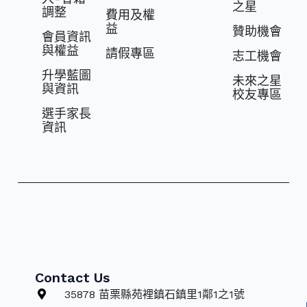
之星
調整
費⽤及權
益
贊助機會
會員資訊
與權益
請假專區
志⼯機會
升學藍圖
未來之星
與資訊
校友專區
選⼿家長
資訊
Contact Us
35878 苗栗縣苑裡鎮石鎮里1鄰1之1號