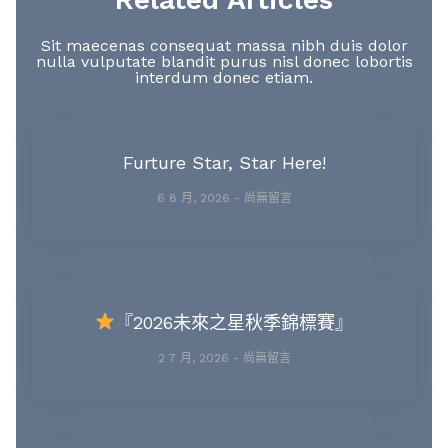
Sit maecenas consequat massa nibh duis dolor
nulla vulputate blandit purus nisl donec lobortis
interdum donec etiam.
Furture Star, Star Here!
6 8 月, 2026
尚無留言
『2026未來之星秋季錦標賽』
2 7 月, 2026
尚無留言