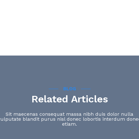
Share this :
BLOG
Related Articles
Sit maecenas consequat massa nibh duis dolor nulla
vulputate blandit purus nisl donec lobortis interdum done
etiam.