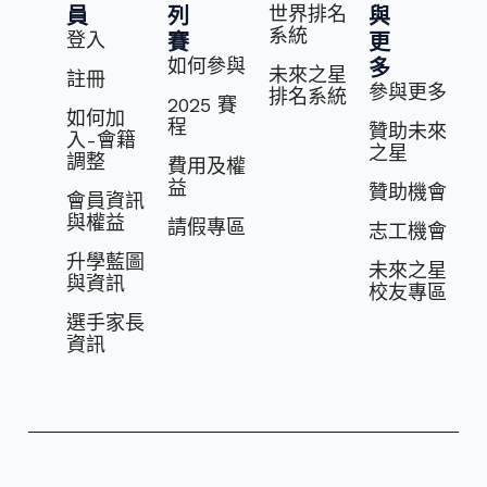
世界排名
員
列
與
系統
登入
賽
更
如何參與
多
未來之星
註冊
參與更多
排名系統
2025 賽
如何加
程
贊助未來
入-會籍
之星
調整
費⽤及權
益
贊助機會
會員資訊
與權益
請假專區
志⼯機會
升學藍圖
未來之星
與資訊
校友專區
選⼿家長
資訊