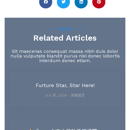
Share this :
BLOG
Related Articles
Sit maecenas consequat massa nibh duis dolor
nulla vulputate blandit purus nisl donec lobortis
interdum donec etiam.
Furture Star, Star Here!
6 8 月, 2026
尚無留言