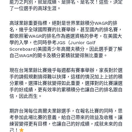
能力之判別，就是成績、是排名、是名次！這些，決定
了一位選手的高球生涯。
高球業餘重要指標，絕對是世界業餘積分WAGR的排
名，幾乎全球國際賽的比賽舉辦，甚至國內的排名賽，
都依照著WAGR的排名作為遴選資格的參考，在美國大
學的入學，也同時參考JGS（Junior Golf
Scoreboard)美國青少年高爾夫積分，因此選手要了解
自己WAGR的開卡及積分累積就變得無比重要。
現在台灣業餘比賽幾乎每週都有賽事舉辦，家長對於選
手的請假規劃搞得難以抉擇，這樣的情況加上上述的積
分累積，選擇比賽就變得如此重要，選擇對的比賽讓選
手的好成績，更有效率的累積積分也讓自己的排名跟自
信，因此而生。
期許台灣每位高爾夫業餘選手，在報名比賽的同時，思
考參加此場比賽的意義，給自己帶來的效益及收穫。讓
練習變得更有目標，也讓自己的好成績，成就未來的自
己！