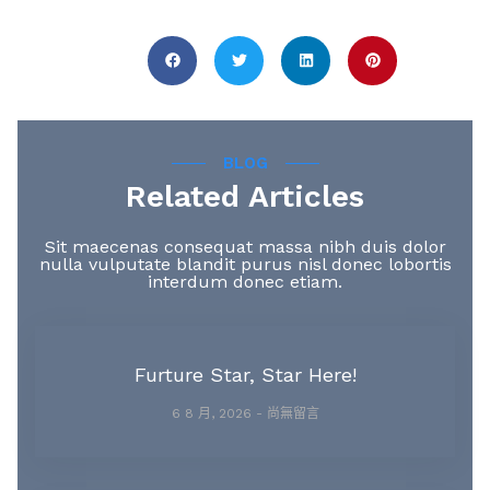
Share this :
BLOG
Related Articles
Sit maecenas consequat massa nibh duis dolor
nulla vulputate blandit purus nisl donec lobortis
interdum donec etiam.
Furture Star, Star Here!
6 8 月, 2026
尚無留言