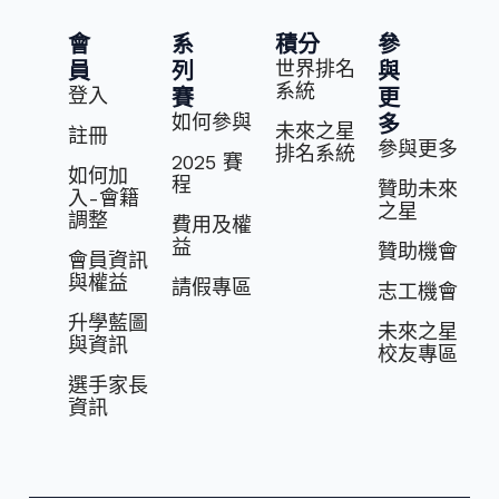
會
系
積分
參
世界排名
員
列
與
系統
登入
賽
更
如何參與
多
未來之星
註冊
參與更多
排名系統
2025 賽
如何加
程
贊助未來
入-會籍
之星
調整
費⽤及權
益
贊助機會
會員資訊
與權益
請假專區
志⼯機會
升學藍圖
未來之星
與資訊
校友專區
選⼿家長
資訊