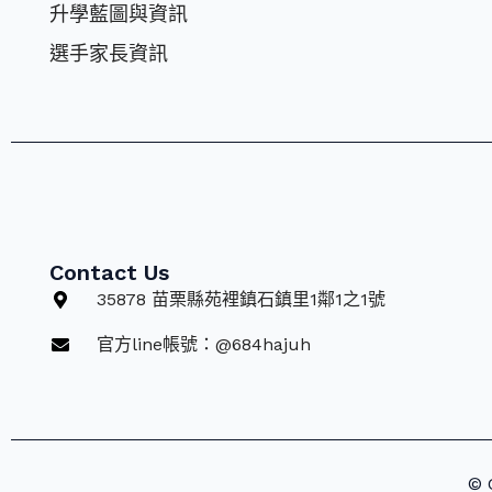
升學藍圖與資訊
選⼿家長資訊
Contact Us
35878 苗栗縣苑裡鎮石鎮里1鄰1之1號
官方line帳號：@684hajuh
© 