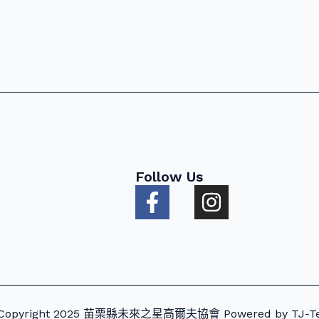
Follow Us
F
I
a
n
c
s
e
t
b
a
o
g
Copyright 2025 苗栗縣未來之星高爾夫協會 Powered by TJ-T