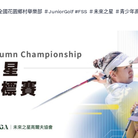
花園鄉村舉樂部 ＃JuniorGolf #FSS ＃未來之星 ＃青少年