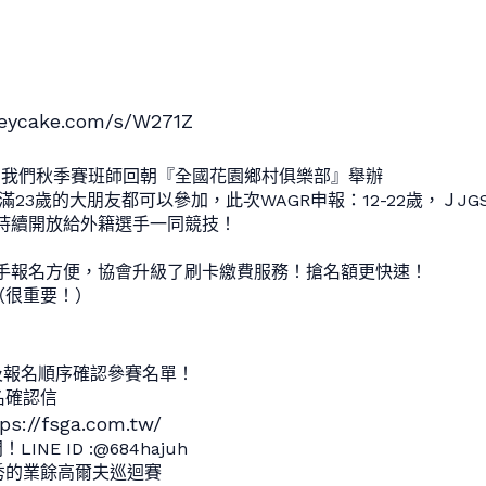
veycake.com/s/W271Z
廝殺！我們秋季賽班師回朝『全國花園鄉村俱樂部』舉辦
23歲的大朋友都可以參加，此次WAGR申報：12-22歲，ＪJGS
將持續開放給外籍選手一同競技！
選手報名方便，協會升級了刷卡繳費服務！搶名額更快速！
（很重要！）
及報名順序確認參賽名單！
名確認信
ps://fsga.com.tw/
NE ID :@684hajuh
秀的業餘高爾夫巡迴賽