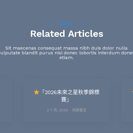
BLOG
Related Articles
Sit maecenas consequat massa nibh duis dolor nulla
vulputate blandit purus nisl donec lobortis interdum done
etiam.
『2026未來之星秋季錦標
賽』
2 7 月, 2026
尚無留言